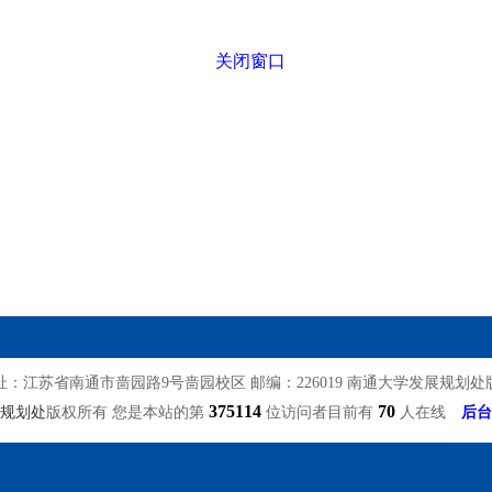
关闭窗口
址：江苏省南通市啬园路9号啬园校区 邮编：226019 南通大学发展规划处
375114
70
规划处
版权所有 您是本站的第
位访问者目前有
人在线
后台