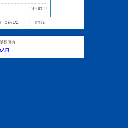
2019-03-27
页
页码
1
/
1
跳转到
处版权所有
台入口