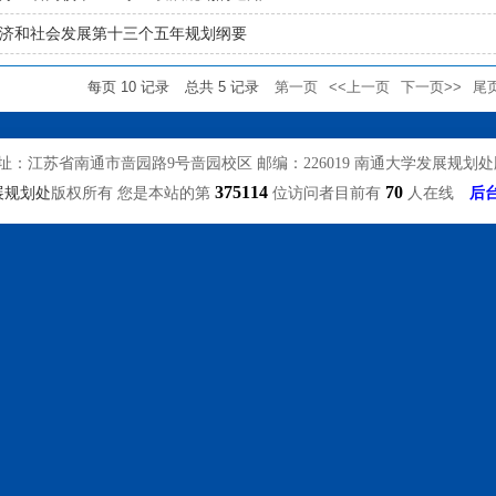
济和社会发展第十三个五年规划纲要
每页
10
记录
总共
5
记录
第一页
<<上一页
下一页>>
尾
址：江苏省南通市啬园路9号啬园校区 邮编：226019 南通大学发展规划
375114
70
展规划处
版权所有 您是本站的第
位访问者目前有
人在线
后