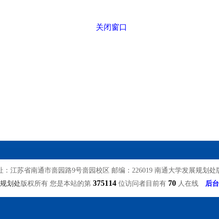
关闭窗口
址：江苏省南通市啬园路9号啬园校区 邮编：226019 南通大学发展规划处
375114
70
规划处
版权所有 您是本站的第
位访问者目前有
人在线
后台