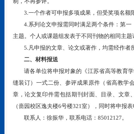
制，不再参评。
3.
一个作者可申报多项成果，但受奖项名额
4
.
系列论文申报需同时满足两个条件：第一
主题。个人或课题组发表于不同刊物的相同主题
5
.
凡申报的
文章、
论文或著作，均需经作者
二、材料报送
请各
单位
将
申报对象的
《江苏省高等教育学
缝装订）一式二份、参评成果原件（省高教学
章，论文复印件需包括期刊封面、目录、文章
（啬园校区
逸夫楼
6
号楼
321
室），同时将申报表
联系人：徐振华
，
联系电话：
85012127
。