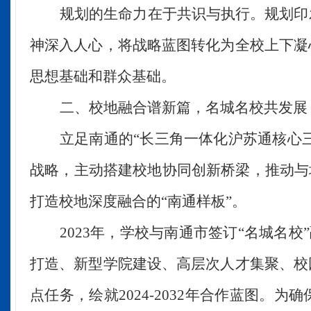
规划的生命力在于共识
与执行
。规划印
神深入人心，将战略蓝图转化为全校上下凝
思想基础和群众基础。
二
、校地融合谱新篇，名城名校共发展
立足南通
的
“长三角一体化沪苏通核心
战略，主动搭建校地协同创新桥梁，
推动
与
打造校地深度融合的“南通样板”。​
2023年，
学校
与南通市签订
“名城名校
打造、新型学院建设、高层次人才集聚
、
校
点任务，绘就
2024-2032年合作蓝图