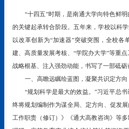
“十四五”时期，是南通大学向特色鲜
的关键起承转合阶段。五年来，
学校
以科学
以改革创新为
“加速器”
突破突围
，全校各
建、高质量发展考核
、
“
学院办大学
”
等重点
战略根基、注入强劲动能
，书写了一部砥砺
一、高瞻远瞩绘蓝图，凝聚共识定方向
“规划科学是最大的效益。”习近平总
终将规划编制作为谋全局、定方向、促发展
工作职责（修订）》
《
通大高教咨询
》
等多