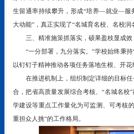
生留通率持续攀升，形成
“培养—就业—服
大动能”，真正实现了“名城育名校、名校润
三
、精准施策抓落实，硕果盈枝显成效
“一分部署，九分落实。”
学校
始终秉持
以钉钉子精神推动各项任务落地生根
、
开花
在推进机制上，
组织
制定
详细的
目标任
合，把
省
高质量发展
综合考核、
“
名城名校
学建设
等重点工作量化为可监测、可考核
重担众人挑”的工作格局。