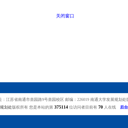
关闭窗口
址：江苏省南通市啬园路9号啬园校区 邮编：226019 南通大学发展规划处
375114
70
规划处
版权所有 您是本站的第
位访问者目前有
人在线
后台