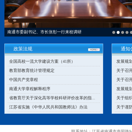
南通市委副书记、市长张彤一行来校调研
政策法规
通知
全国高校一流大学建设方案（41所）
发展规划
教育部教育统计管理规定
关于召开 
中国共产党章程
关于召开2
南通大学章程解释程序
发展规划
省教育厅关于深化高等学校科研评价改革的指...
关于组织
江苏省实施《中华人民共和国教师法》办法
关于谨防
联系地址：江苏省南通市啬园路9号